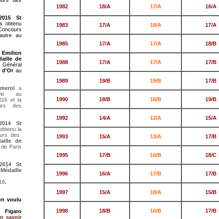
urs des
1982
18/A
17/A
16/A
2015 St
 obtenu
1983
17/A
18/A
17/A
 Concours
autre au
1985
17/A
17/A
18/B
 Emilion
aille de
1988
17/A
17/A
17/B
 Général
 d'Or
au
1989
19/B
19/B
17/B
omerol
a
n
t au
1990
18/B
18/B
19/B
016 et la
rs des
1992
14/A
12/A
15/A
2014 St
obtenu la
urs des
1993
15/A
13/A
17/B
aille de
de Paris
1995
17/B
16/B
18/C
2014 St
Médaille
1996
16/A
17/B
17/B
16
.
1997
15/A
18/A
15/B
on voulu
1998
18/B
16/B
17/B
 Figaro
n savoir