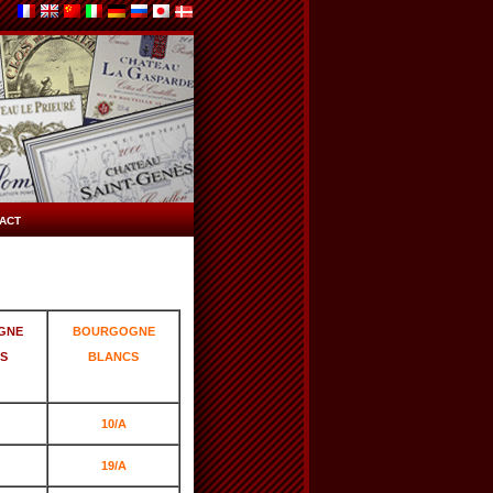
ACT
GNE
BOURGOGNE
S
BLANCS
10/A
19/A