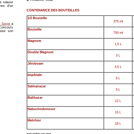
e relaxer
mes d'un
CONTENANCE DES BOUTEILLES
1/2 Bouteille
375 ml
t Sarpe
a
oncours
Bouteille
pour son
750 ml
Magnum
1,5 L
Double Magnum
3 L
Jéroboam
4,5 L
Impériale
6 L
Salmanazar
9 L
Balthazar
12 L
Nabuchodonosor
15 L
Melchior
18 L