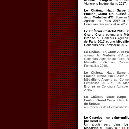
Médaille d'Argent
au Conco
Vignerons Indépendants 2017.
Le Château Haut Sarpe 
Emilion Grand Cru Classé
a
deux
Médailles d'Or
, l'une au
Agricole de Paris 2017 et l'
Concours des Féminalise 2017.
Le Château Castelot 2015 St
Grand Cru
a obtenu une
Méd
Bronze
au Concours Agricole
de Paris 2017 et une
Médaille
Concours des Féminalise 2017.
Le Château La Croix 2014 P
obtenu la
Médaille d'Arge
Concours Agricole de Paris 2
Médaille d'Or
au Concou
Féminalise 2016
.
Le Château Haut Sarpe 
Emilion Grand Cru Classé
a 
Médaille d'Argent
au Conco
Féminalise 2016 et la
Méd
Bronze
au Concours Agricole 
2016
.
Le Château Vieux Sarpe 
Emilion Grand Cru
a obtenu la
de Bronze
au Concours des Féminalise 20
Le Castelot : un saint-emili
par Henri IV
Un article paru dans
Le
Magazine
du 04/05/2013
>> E