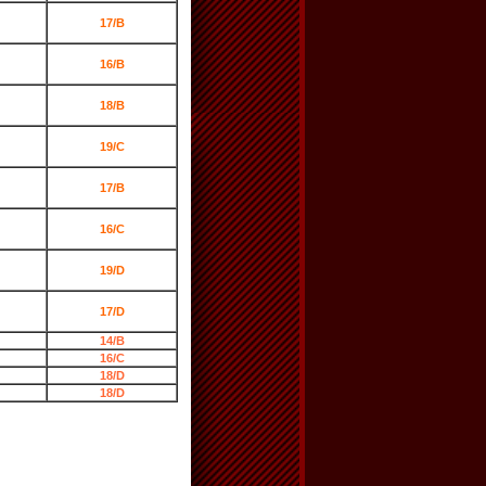
17/B
16/B
18/B
19/C
17/B
16/C
19/D
17/D
14/B
16/C
18/D
18/D