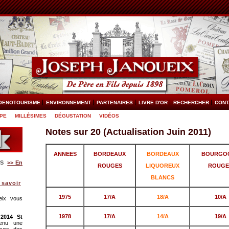
OENOTOURISME
ENVIRONNEMENT
PARTENAIRES
LIVRE D'OR
RECHERCHER
CONT
UPE
MILLÉSIMES
DÉGUSTATION
VIDÉOS
Notes sur 20 (Actualisation Juin 2011)
ANNEES
BORDEAUX
BORDEAUX
BOURGO
S
>> En
ROUGES
LIQUOREUX
ROUGE
BLANCS
savoir
1975
17/A
18/A
10/A
eix vous
1978
17/A
14/A
19/A
2014
St
enu une