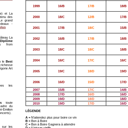
1999
16/B
17/B
18/B
e) et La
btenu des
2000
18/C
12/B
17/B
Le grand
rdeaux -
plus
2001
17/B
18/C
15/B
hâteau La
2002
16/B
17/B
18/B
e
Diplôme
rs from
2003
18/C
18/C
18/B
2004
16/C
17/C
16/C
çu
le
Best
 richesse
gorie Art
2005
19/C
18/D
19/D
2006
16/D
15/D
17/D
es les
2007
15/B
17/C
14/B
2008
17/D
16/D
16/D
2009
19/D
18/D
18/D
s
toute
2010
19/D
17/D
16/D
cadre du
-Emilion
LÉGENDE
oncerts).
A =
N'attendez plus pour boire ce vin
B =
Bon à Boire
C =
Bon à Boire Gagnera à attendre
 sur les
D =
A laisser vieillir