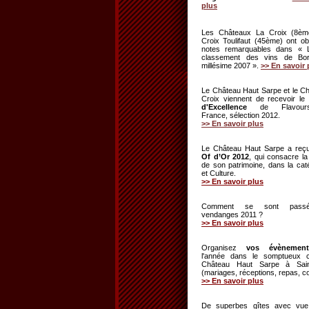
plus
Les Châteaux La Croix (8èm
Croix Toulifaut (45ème) ont o
notes remarquables dans « 
classement des vins de Bo
millésime 2007 ».
>> En savoir 
Le Château Haut Sarpe et le C
Croix viennent de recevoir
l
d'Excellence
de Flavou
France
, sélection 2012.
>> En savoir plus
Le Château Haut Sarpe a re
Of d’Or 2012
, qui consacre la
de son patrimoine, dans la caté
et Culture.
>> En savoir plus
Comment se sont passé
vendanges 2011 ?
>> En savoir plus
Organisez
vos évènement
l'année dans le somptueux 
Château Haut Sarpe à Saint
(mariages, réceptions, repas, c
>> En savoir plus
De superbes gîtes avec vue