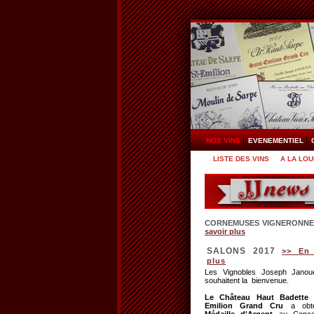
NOS VINS
EVENEMENTIEL
LISTE DES VINS
A LA LO
CORNEMUSES VIGNERONNE
savoir plus
SALONS 2017
>> En 
plus
Les Vignobles Joseph Janou
souhaitent la bienvenue.
Le Château Haut Badette 
Emilion Grand Cru
a obt