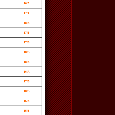
16/A
17/A
18/A
17/B
17/B
18/B
18/A
16/A
17/B
18/B
15/A
15/B